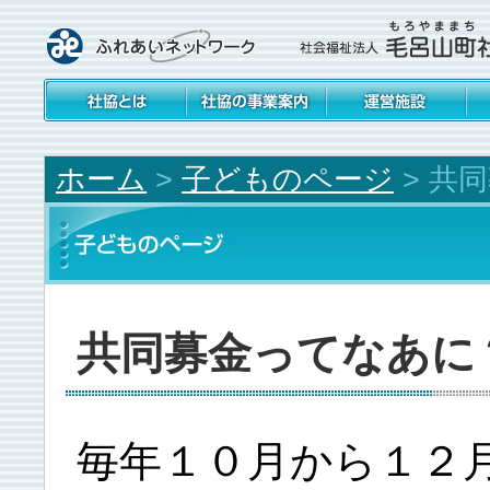
社会福祉協議会とは
社協の事業案内
運営施設
ボ
ー
ホーム
>
子どものページ
>
共同
共同募金ってなあに
毎年１０月から１２