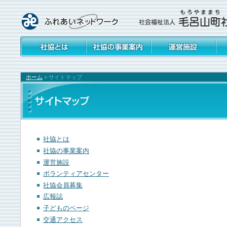
社会福祉協議会とは
社協の事業案内
運営施設
ボ
ー
ホーム
>
サイトマップ
社協とは
社協の事業案内
運営施設
ボランティアセンター
社協会員募集
広報誌
子どものページ
交通アクセス