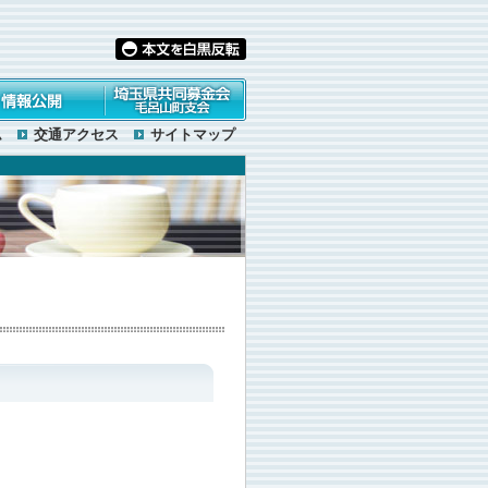
公開
埼玉県共同募金会毛呂
ム
交通アクセス
サイトマップ
山町支会