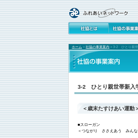
社会福祉協議会とは
社協の事業案内
ホーム
>
社協の事業案内
>
3-2 ひとり
3-2 ひとり親世帯新
＜歳末たすけあい運動
■スローガン
＜つながり ささえあう みんな