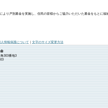
により戸別募金を実施し、住民の皆様からご協力いただいた募金をもとに福
個人情報保護について
｜
文字のサイズ変更方法
議会
角303番地3
603