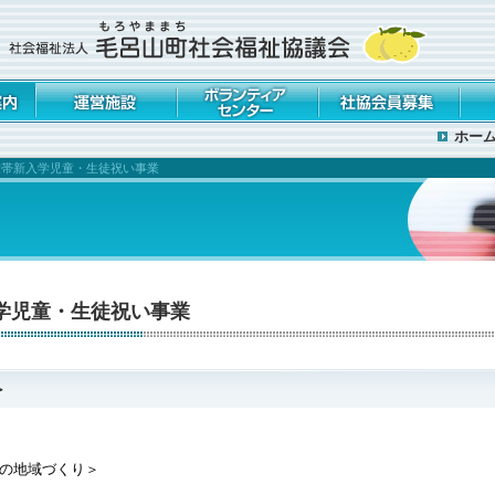
運営施設
ボランティアセンタ
社協会員募集
情報
ホー
ー
親世帯新入学児童・生徒祝い事業
入学児童・生徒祝い事業
＞
の地域づくり＞